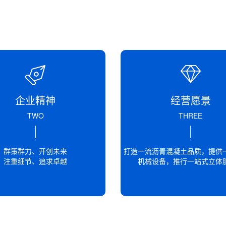
2020年国内沥青供需展望? 2019年国内沥青
A
冲击、中石化主营炼厂渣油加氢项目的发展等都使
Q
马路为什么用沥青
马路为什么用沥青 沥青铺路相信大家在马路上
A
上来说大家想到的肯定是水泥路，然后在沥青路。
企业精神
经营愿景
Q
沥青混凝土铺设完毕后的三个压实阶段
TWO
THREE
沥青混凝土铺设完毕后的三个压实阶段 一般沥
A
把那些不规则的地方，及时用人工进行调整，进行
群策群力、开创未来
打造一流沥青混凝土品质，提供
Q
沥青混凝土
注重细节、追求卓越
机械设备，推行一站式立体
沥青混合料的强度主要表现在两个方面。一是沥
A
摩阻力和锁结力。矿粉细颗粒(大多小于0.075毫米
Q
彩色沥青混凝土