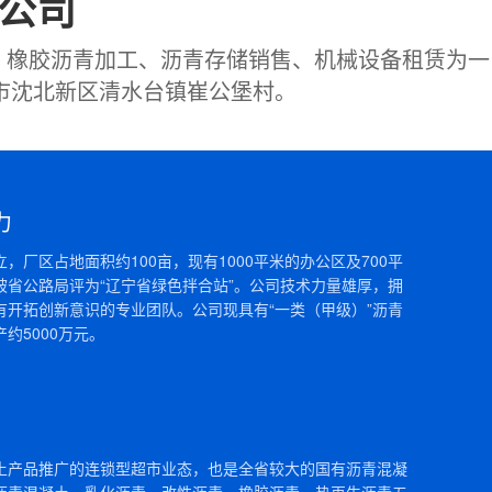
公司
、橡胶沥青加工、沥青存储销售、机械设备租赁为一
阳市沈北新区清水台镇崔公堡村。
力
成立，厂区占地面积约100亩，现有1000平米的办公区及700平
被省公路局评为“辽宁省绿色拌合站”。公司技术力量雄厚，拥
有开拓创新意识的专业团队。公司现具有“一类（甲级）”沥青
约5000万元。
土产品推广的连锁型超市业态，也是全省较大的国有沥青混凝