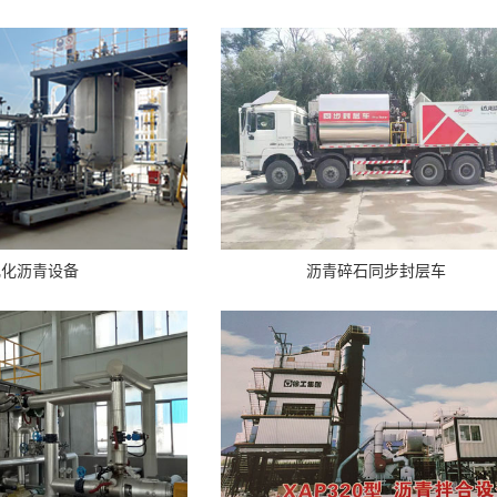
乳化沥青设备
沥青碎石同步封层车