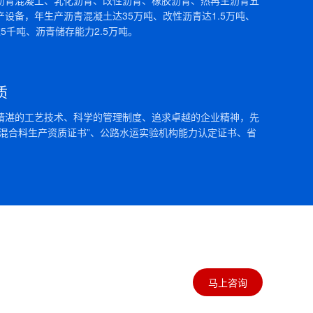
沥青混凝土、乳化沥青、改性沥青、橡胶沥青、热再生沥青五
设备，年生产沥青混凝土达35万吨、改性沥青达1.5万吨、
5千吨、沥青储存能力2.5万吨。
质
精湛的工艺技术、科学的管理制度、追求卓越的企业精神，先
青混合料生产资质证书”、公路水运实验机构能力认定证书、省
保设备，将沥青生产所需原料按照一定的比例进行筛选、
为您提供沥青搅拌站设备资料...
国春节假期中，国际油价大幅下挫，其中布伦特原油跌
新冠肺炎疫情扩散将会对全球石油需求造成实...
马上咨询