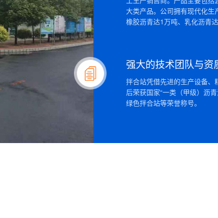
土生产销售商。产品主要包括
大类产品。公司拥有现代化生产
橡胶沥青达1万吨、乳化沥青达
Q
沈北公路工程新型特种建材项目落成仪式
强大的技术团队与资
沈北公路工程新型特种建材项目落成仪式...
A
拌合站凭借先进的生产设备、
后荣获国家“一类（甲级）沥
绿色拌合站等荣誉称号。
Q
沥青搅拌站介绍
沥青搅拌站介绍 沥青搅拌设备也称之为绿色环
A
清洗、搅拌等一系列工序的设备。 中国路面机械网
Q
南华期货能源化工板块外盘节假日综述
南华期货能源化工板块外盘节假日综述 原油 中
A
幅7.85%;WTI原油跌幅7.32%，主要受到中国
Q
2020年国内沥青供需展望?