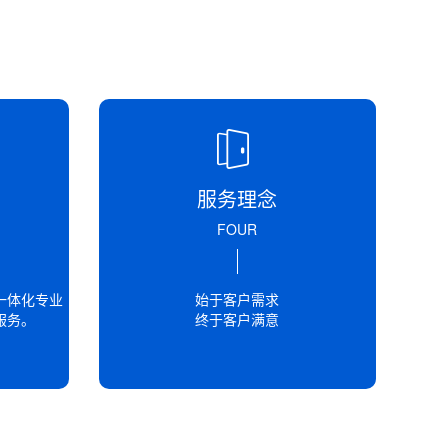
市场热点频出，大炼化行业发展初期对沥青市场的非针对性
得国内沥青市场波动明显，这些沥青...
都看过不少，城市里的马路大部分都是用沥青的，而费用
为什么都被沥青路面取代了呢...
服务理念
FOUR
青混凝土在铺设完和刮平后都需要马上进行全面检查的，
充分地压实。而一般沥青混凝土...
一体化专业
始于客户需求
服务。
终于客户满意
青与矿粉形成的胶结料的粘结力;另一是集料颗粒间的内
)的巨大表面积使沥青材料形成薄...